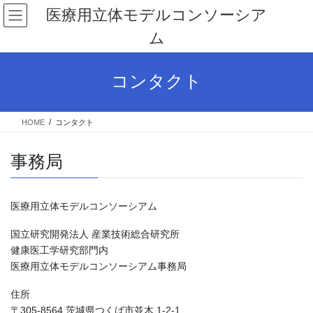
コ
ナ
医療用立体モデルコンソーシア
ン
ビ
ム
テ
ゲ
ン
ー
ツ
シ
コンタクト
へ
ョ
ス
ン
キ
に
HOME
コンタクト
ッ
移
プ
動
事務局
医療用立体モデルコンソーシアム
国立研究開発法人 産業技術総合研究所
健康医工学研究部門内
医療用立体モデルコンソーシアム事務局
住所
〒305-8564 茨城県つくば市並木 1-2-1